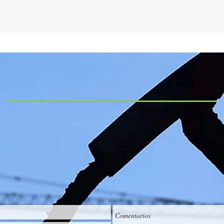
CONTACTO
Bomcremex S.A de C.V
Poniente 140 #840 Col. Industrial Vallejo
Deleg Azcapotzalco México D.F C.P 02300
Tel (55) 5368-0033
pedidos@bomcremex.com