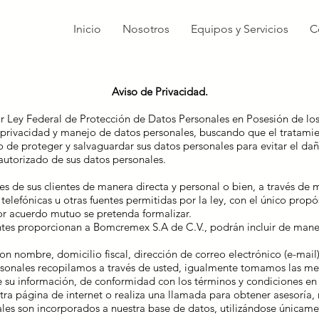
Inicio
Nosotros
Equipos y Servicios
C
Aviso de Privacidad.
r Ley Federal de Protección de Datos Personales en Posesión de los
 privacidad y manejo de datos personales, buscando que el tratami
 de proteger y salvaguardar sus datos personales para evitar el daño
autorizado de sus datos personales.
 de sus clientes de manera directa y personal o bien, a través de 
 telefónicas u otras fuentes permitidas por la ley, con el único prop
por acuerdo mutuo se pretenda formalizar.
ntes proporcionan a Bomcremex S.A de C.V., podrán incluir de maner
n nombre, domicilio fiscal, dirección de correo electrónico (e-mail
rsonales recopilamos a través de usted, igualmente tomamos las me
e su información, de conformidad con los términos y condiciones en 
a página de internet o realiza una llamada para obtener asesoría, r
ales son incorporados a nuestra base de datos, utilizándose únicamen