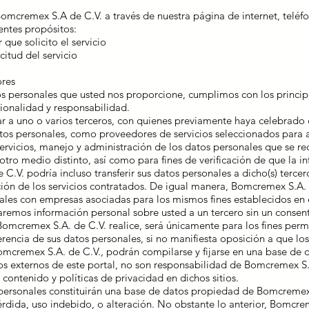
omcremex S.A de C.V. a través de nuestra página de internet, teléfo
entes propósitos:
r que solicito el servicio
citud del servicio
ores
os personales que usted nos proporcione, cumplimos con los principi
cionalidad y responsabilidad.
 a uno o varios terceros, con quienes previamente haya celebrado 
atos personales, como proveedores de servicios seleccionados para 
ervicios, manejo y administración de los datos personales que se re
 otro medio distinto, así como para fines de verificación de que la 
.V. podría incluso transferir sus datos personales a dicho(s) tercero(s
ión de los servicios contratados. De igual manera, Bomcremex S.A. d
nales con empresas asociadas para los mismos fines establecidos en 
remos información personal sobre usted a un tercero sin un consent
omcremex S.A. de C.V. realice, será únicamente para los fines permi
rencia de sus datos personales, si no manifiesta oposición a que lo
mcremex S.A. de C.V., podrán compilarse y fijarse en una base de 
ios externos de este portal, no son responsabilidad de Bomcremex S
contenido y políticas de privacidad en dichos sitios.
personales constituirán una base de datos propiedad de Bomcremex 
érdida, uso indebido, o alteración. No obstante lo anterior, Bomcr