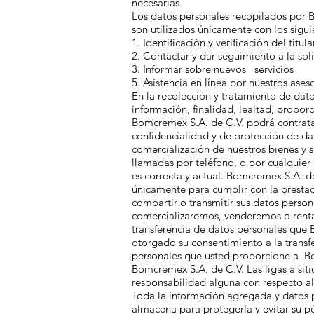
necesarias.
Los datos personales recopilados por B
son utilizados únicamente con los sigui
1. Identificación y verificación del titula
2. Contactar y dar seguimiento a la soli
3. Informar sobre nuevos servicios
5. Asistencia en línea por nuestros ases
En la recolección y tratamiento de dat
información, finalidad, lealtad, propor
Bomcremex S.A. de C.V. podrá contratar
confidencialidad y de protección de d
comercialización de nuestros bienes y s
llamadas por teléfono, o por cualquier
es correcta y actual. Bomcremex S.A. de C
únicamente para cumplir con la prestac
compartir o transmitir sus datos perso
comercializaremos, venderemos o renta
transferencia de datos personales que B
otorgado su consentimiento a la transfe
personales que usted proporcione a Bo
Bomcremex S.A. de C.V. Las ligas a sit
responsabilidad alguna con respecto al 
Toda la información agregada y datos 
almacena para protegerla y evitar su p